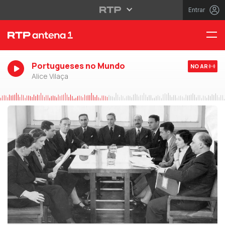
Entrar
Portugueses no Mundo
NO AR
Alice Vilaça