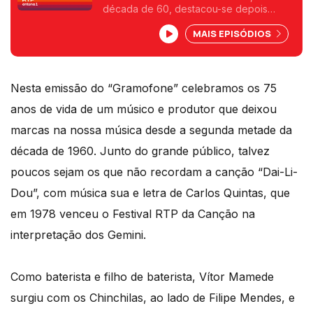
década de 60, destacou-se depois
como produtor audiovisual. Nesta
MAIS EPISÓDIOS
primeira parte, conhecemos melhor o seu
percurso até inícios dos anos 70,
passando pelo Festival de Vilar de
Mouros.
Nesta emissão do “Gramofone” celebramos os 75
anos de vida de um músico e produtor que deixou
marcas na nossa música desde a segunda metade da
década de 1960. Junto do grande público, talvez
poucos sejam os que não recordam a canção “Dai-Li-
Dou”, com música sua e letra de Carlos Quintas, que
em 1978 venceu o Festival RTP da Canção na
interpretação dos Gemini.
Como baterista e filho de baterista, Vítor Mamede
surgiu com os Chinchilas, ao lado de Filipe Mendes, e