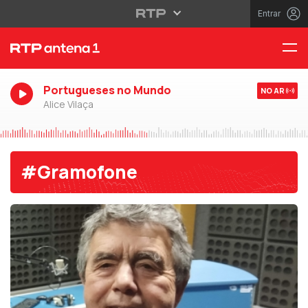
Entrar
Portugueses no Mundo
NO AR
Alice Vilaça
#Gramofone