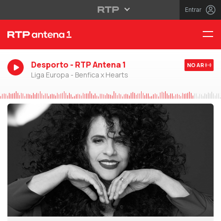
Entrar
Desporto - RTP Antena 1
NO AR
Liga Europa - Benfica x Hearts