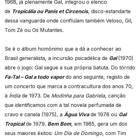
1968, já plenamente Gal, integrou o elenco
de
Tropicália ou Panis et Circencis
, disco-estandarte
dessa vanguarda onde confluíam também Veloso, Gil,
Tom Zé ou Os Mutantes.
Se é o álbum homónimo que a dá a conhecer ao
Brasil generalista, a incursão psicadélica de
Gal
(1970)
abre o jogo: Gal segue a sua própria batuta. Do tórrido
Fa-Tal – Gal a todo vapor
do ano seguinte, registo de
um concerto que marca a contracultura dos anos 70,
à
Índia
de 1973. De
Modinha para Gabriela
, canção
que identificamos com a tal novela perfumada de
cravo e canela (1975), a
Água Viva
de 1978 ou
Gal
Tropical
de 1979.
Bem Bom
, em 1985, gera um dos
seus maiores êxitos:
Um Dia de Domingo
, com Tim