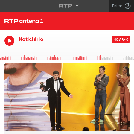
Entrar
Noticiário
NO AR