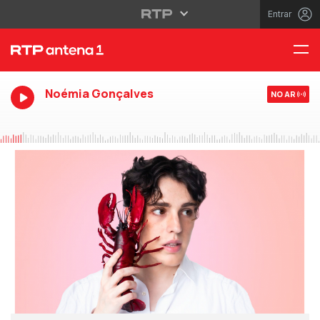
Entrar
Noémia Gonçalves
NO AR