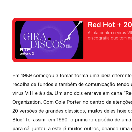
Red Hot + 2
A luta contra o vírus 
discografia que tem na
novos lançamentos em
discos entre 1990 e 2
Em 1989 começou a tomar forma uma ideia diferente
recolha de fundos e também de comunicação tendo e
vírus VIH e à sida. Um ano dois entrava em cena “Re
Organization. Com Cole Porter no centro da atençõe
20 versões de grandes clássicos, muitos deles hoje c
Blue” foi assim, em 1990, o primeiro episódio de uma 
para cá, juntou a este já muitos outros, criando um