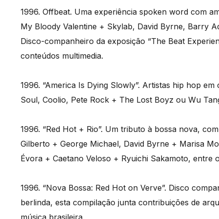
1996. Offbeat. Uma experiência spoken word com amb
My Bloody Valentine + Skylab, David Byrne, Barry A
Disco-companheiro da exposição “The Beat Experi
conteúdos multimedia.
1996. “America Is Dying Slowly”. Artistas hip hop e
Soul, Coolio, Pete Rock + The Lost Boyz ou Wu Tang
1996. “Red Hot + Rio”. Um tributo à bossa nova, co
Gilberto + George Michael, David Byrne + Marisa Mon
Évora + Caetano Veloso + Ryuichi Sakamoto, entre o
1996. “Nova Bossa: Red Hot on Verve”. Disco compan
berlinda, esta compilação junta contribuições de arqui
música brasileira.