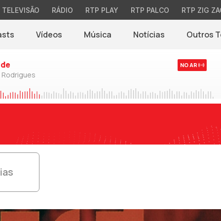
TELEVISÃO
RÁDIO
RTP PLAY
RTP PALCO
RTP ZIG ZA
asts
Vídeos
Música
Notícias
Outros 
(abre em nova jane
rde
NO AR
o Rodrigues
ias