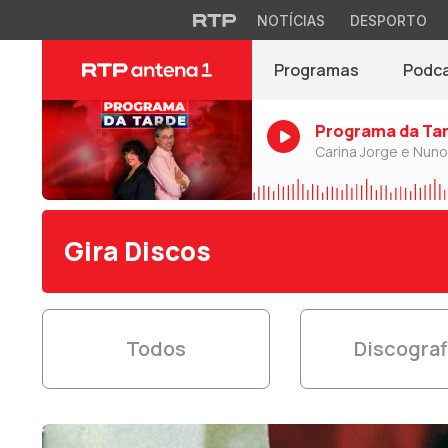
NOTÍCIAS
DESPORTO
Programas
Podc
Programa da Ta
Carina Jorge e Nun
Gira Discos
Todos
Discograf