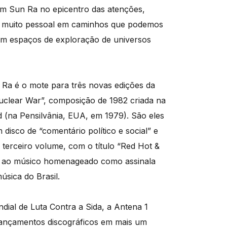
têm Sun Ra no epicentro das atenções,
so muito pessoal em caminhos que podemos
ém espaços de exploração de universos
 Ra é o mote para três novas edições da
uclear War”, composição de 1982 criada na
d (na Pensilvânia, EUA, em 1979). São eles
isco de “comentário político e social” e
terceiro volume, com o título “Red Hot &
ta ao músico homenageado como assinala
sica do Brasil.
dial de Luta Contra a Sida, a Antena 1
 lançamentos discográficos em mais um