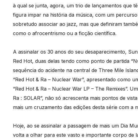
à qual se junta, agora, um trio de lançamentos que 
figura impar na história da música, com um percur
sobretudo associar ao jazz, mas que definiram tamb
como o afrocentrismo ou a ficção científica.
A assinalar os 30 anos do seu desaparecimento, Sun
Red Hot, duas delas tendo como ponto de partida “N
sequência do acidente na central de Three Mile Islan
“Red Hot & Ra – Nuclear War”, apresentado como um d
“Red Hot & Ra – Nuclear War LP – The Remixes”. Um 
Ra : SOLAR”, não só acrescenta mais pontos de vis
mais um cruzamento das edições desta série com a mú
Hoje, ao se assinalar a passagem de mais um Dia Mun
volta a olhar para este vasto e importante corpo de