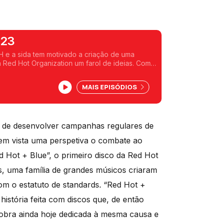
023
VIH e a sida tem motivado a criação de uma
 Red Hot Organization um farol de ideias. Com
 cena, fazemos um percurso que passam por
023.
MAIS EPISÓDIOS
 de desenvolver campanhas regulares de
m vista uma perspetiva o combate ao
d Hot + Blue”, o primeiro disco da Red Hot
s, uma família de grandes músicos criaram
om o estatuto de standards. “Red Hot +
história feita com discos que, de então
a obra ainda hoje dedicada à mesma causa e