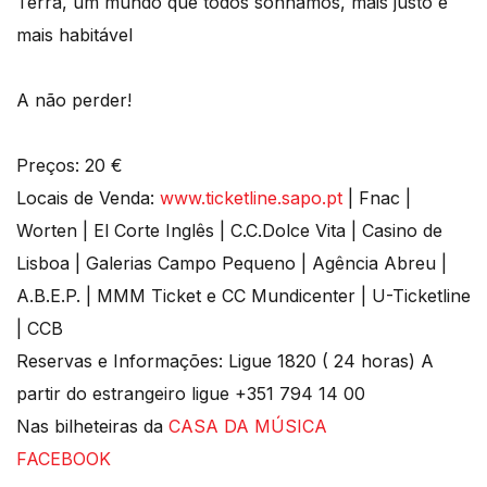
Terra, um mundo que todos sonhamos, mais justo e
mais habitável
A não perder!
Preços: 20 €
Locais de Venda:
www.ticketline.sapo.pt
| Fnac |
Worten | El Corte Inglês | C.C.Dolce Vita | Casino de
Lisboa | Galerias Campo Pequeno | Agência Abreu |
A.B.E.P. | MMM Ticket e CC Mundicenter | U-Ticketline
| CCB
Reservas e Informações: Ligue 1820 ( 24 horas) A
partir do estrangeiro ligue +351 794 14 00
Nas bilheteiras da
CASA DA MÚSICA
FACEBOOK