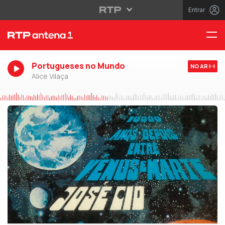
Entrar
Portugueses no Mundo
NO AR
Alice Vilaça