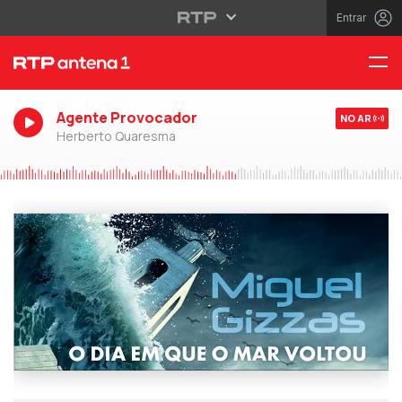
Entrar
Agente Provocador
NO AR
Herberto Quaresma