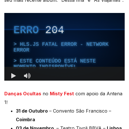
seu mais recente álbum: "Dessa Ilha" e "As Viajantes".
Danças Ocultas
no
Misty Fest
com apoio da Antena
1!
31 de Outubro
– Convento São Francisco –
Coimbra
03 de Novembro
– Teatro Tivoli BBVA –
Lisboa