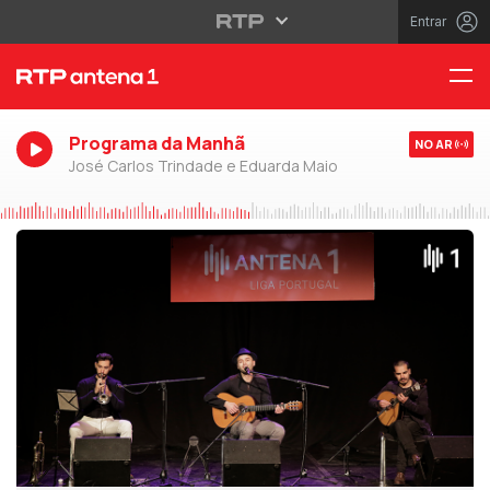
Entrar
Programa da Manhã
NO AR
José Carlos Trindade e Eduarda Maio