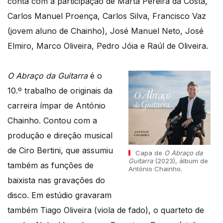
conta com a participação de Marta Pereira da Costa,
Carlos Manuel Proença, Carlos Silva, Francisco Vaz
(jovem aluno de Chainho), José Manuel Neto, José
Elmiro, Marco Oliveira, Pedro Jóia e Raúl de Oliveira.
O Abraço da Guitarra
é o
10.º trabalho de originais da
carreira ímpar de António
Chainho. Contou com a
produção e direção musical
de Ciro Bertini, que assumiu
Capa de
O Abraço da
Guitarra
(2023), álbum de
também as funções de
António Chainho.
baixista nas gravações do
disco. Em estúdio gravaram
também Tiago Oliveira (viola de fado), o quarteto de