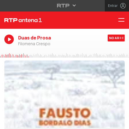
Entrar
Duas de Prosa
NO AR
Filomena Crespo