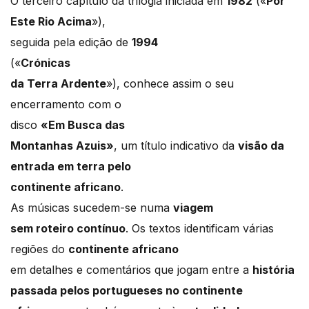
O terceiro capítulo da trilogia iniciada em
1982
(«
Por
Este Rio Acima
»),
seguida pela edição de
1994
(«
Crónicas
da Terra Ardente
»), conhece assim o seu
encerramento com o
disco
«Em Busca das
Montanhas Azuis»
, um título indicativo da
visão da
entrada em terra pelo
continente africano
.
As músicas sucedem-se numa
viagem
sem roteiro contínuo
. Os textos identificam várias
regiões do
continente africano
em detalhes e comentários que jogam entre a
história
passada pelos portugueses no continente