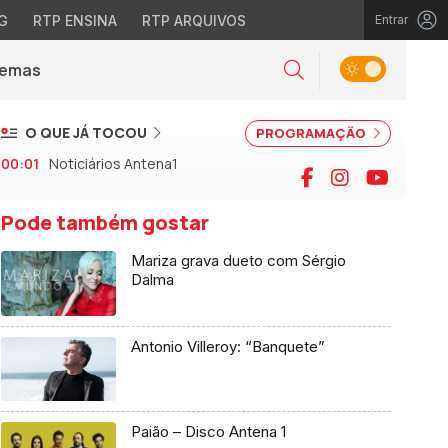
G
RTP ENSINA
RTP ARQUIVOS
Entrar
Alternar tema
Temas
la)
Pesquisar
O QUE JÁ TOCOU
PROGRAMAÇÃO
00:01
Noticiários Antena1
Facebook
Instagram
YouTu
Pode também gostar
Mariza grava dueto com Sérgio
Dalma
Antonio Villeroy: “Banquete”
Paião – Disco Antena 1