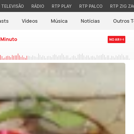
TELEVISÃO
RÁDIO
RTP PLAY
RTP PALCO
RTP ZIG ZA
asts
Vídeos
Música
Notícias
Outros 
(abre em nova jane
 Minuto
NO AR