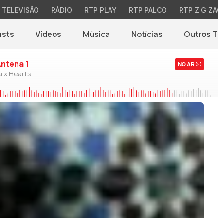
TELEVISÃO
RÁDIO
RTP PLAY
RTP PALCO
RTP ZIG ZA
asts
Vídeos
Música
Notícias
Outros 
(abre em nova jane
Antena 1
NO AR
a x Hearts