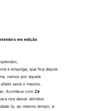
 Setembro em edição
esplendor,
ona e empolga, que fica depois
ria, vamos por aquele
o efeito seria o mesmo.
itar. Acontece com
Zé
para nos deixar atónitos
sidade (e, ao mesmo tempo, a