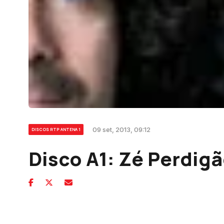
09 set, 2013, 09:12
DISCOS RTP ANTENA 1
Disco A1: Zé Perdigã