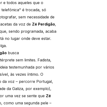
or e todos aqueles que o
 telefónica" é trocada, só
otografar, sem necessidade de
facetas da voz de
Zé Perdigão
,
m que, sendo programada, acaba
tá no lugar onde deve estar.
lga.
igão
busca
rprete sem limites. Fadista,
ideia testemunhada por vários
sível, às vezes íntimo. O
o da voz – percorre Portugal,
ade da Galiza, por exemplo),
 por uma vez se sente que
Zé
ão, como uma segunda pele –