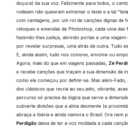
doçura) da sua voz. Felizmente para todos, o cant
rodeiam não quiseram extremar o teste e a tal "lista
com vantagens, por um rol de canções dignas de f
retoques e emendas de Photoshop, cada uma das 
fazendo-lhes justiça, abrindo portas a uma viage
por revelar surpresas, uma atrás da outra. Tudo es
E, ainda assim, tudo nos comove, envolve ou empo
Agora, mais do que em viagens passadas,
Zé Perd
e recebe canções que traçam a sua dimensão de inté
como ele começou por definir-se. Mas além-Fado, 
dos clássicos que recria ao seu jeito, vibrante, aces
percurso só precisa da lógica que serve a dimensã
subverte divisões que a alma desmente (a proximid
abraça a Ibéria e ainda namora o Brasil. Ora nem
Perdigão
deixa de ter a voz moldada a cada canç