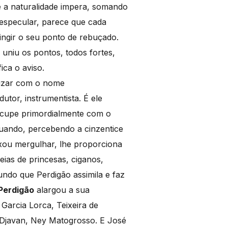
 a naturalidade impera, somando
s especular, parece que cada
ingir o seu ponto de rebuçado.
uniu os pontos, todos fortes,
ica o aviso.
ruzar com o nome
utor, instrumentista. É ele
ocupe primordialmente com o
quando, percebendo a cinzentice
xou mergulhar, lhe proporciona
eias de princesas, ciganos,
ndo que Perdigão assimila e faz
Perdigão
alargou a sua
Garcia Lorca, Teixeira de
Djavan, Ney Matogrosso. E José