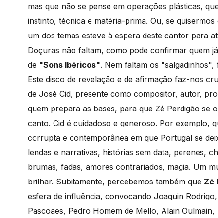
mas que não se pense em operações plásticas, que
instinto, técnica e matéria-prima. Ou, se quisermo
um dos temas esteve à espera deste cantor para at
Doçuras não faltam, como pode confirmar quem já 
de
"Sons Ibéricos"
. Nem faltam os "salgadinhos", f
Este disco de revelação e de afirmação faz-nos c
de José Cid, presente como compositor, autor, prod
quem prepara as bases, para que Zé Perdigão se 
canto. Cid é cuidadoso e generoso. Por exemplo, 
corrupta e contemporânea em que Portugal se dei
lendas e narrativas, histórias sem data, perenes, ch
brumas, fadas, amores contrariados, magia. Um mu
brilhar. Subitamente, percebemos também que
Zé 
esfera de influência, convocando Joaquin Rodrigo, 
Pascoaes, Pedro Homem de Mello, Alain Oulmain, 