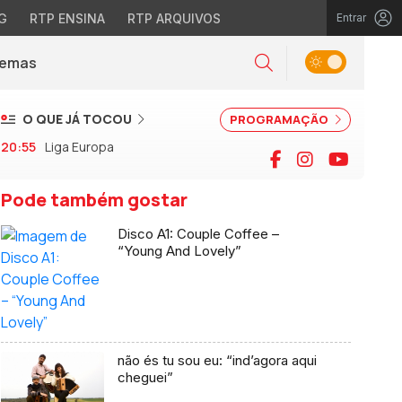
G
RTP ENSINA
RTP ARQUIVOS
Entrar
Alternar tema
Temas
la)
Pesquisar
O QUE JÁ TOCOU
PROGRAMAÇÃO
20:55
Liga Europa
Facebook
Instagram
YouTu
Pode também gostar
Disco A1: Couple Coffee –
“Young And Lovely”
não és tu sou eu: “ind’agora aqui
cheguei”