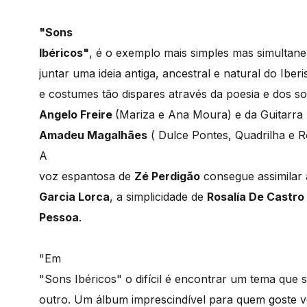
"Sons
Ibéricos"
, é o exemplo mais simples mas simultan
juntar uma ideia antiga, ancestral e natural do Iber
e costumes tão dispares através da poesia e dos s
Angelo Freire
(Mariza e Ana Moura) e da Guitarra 
Amadeu Magalhães
( Dulce Pontes, Quadrilha e Re
A
voz espantosa de
Zé Perdigão
consegue assimilar 
Garcia Lorca
, a simplicidade de
Rosalía De Castro
Pessoa
.
"Em
"Sons Ibéricos" o difícil é encontrar um tema que 
outro. Um álbum imprescindível para quem goste v