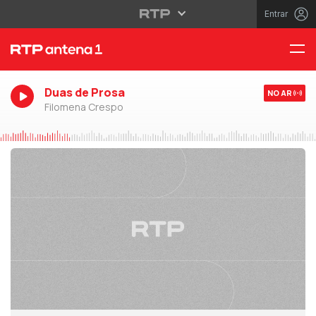
Entrar
Duas de Prosa
NO AR
Filomena Crespo