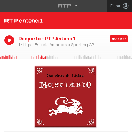
Entrar
Desporto - RTP Antena 1
NO AR
1.ª Liga - Estrela Amadora x Sporting CP