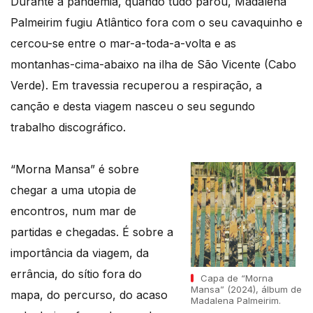
Durante a pandemia, quando tudo parou, Madalena
Palmeirim fugiu Atlântico fora com o seu cavaquinho e
cercou-se entre o mar-a-toda-a-volta e as
montanhas-cima-abaixo na ilha de São Vicente (Cabo
Verde). Em travessia recuperou a respiração, a
canção e desta viagem nasceu o seu segundo
trabalho discográfico.
“Morna Mansa” é sobre
chegar a uma utopia de
encontros, num mar de
partidas e chegadas. É sobre a
importância da viagem, da
errância, do sítio fora do
Capa de “Morna
Mansa” (2024), álbum de
mapa, do percurso, do acaso
Madalena Palmeirim.