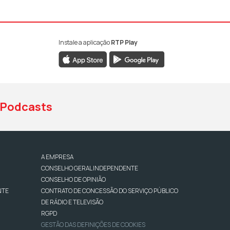
Instale a aplicação
RTP Play
book da RTP Antena 1
nstagram da RTP Antena 1
ao YouTube da RTP Antena 1
Podcasts
A EMPRESA
CONSELHO GERAL INDEPENDENTE
CONSELHO DE OPINIÃO
NTE
CONTRATO DE CONCESSÃO DO SERVIÇO PÚBLICO
DE RÁDIO E TELEVISÃO
RGPD
GESTÃO DAS DEFINIÇÕES DE COOKIES