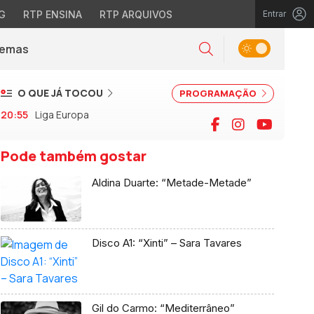
G
RTP ENSINA
RTP ARQUIVOS
Entrar
Alternar tema
Temas
la)
Pesquisar
O QUE JÁ TOCOU
PROGRAMAÇÃO
20:55
Liga Europa
Facebook
Instagram
YouTu
Pode também gostar
Aldina Duarte: “Metade-Metade”
Disco A1: “Xinti” – Sara Tavares
Gil do Carmo: “Mediterrâneo”