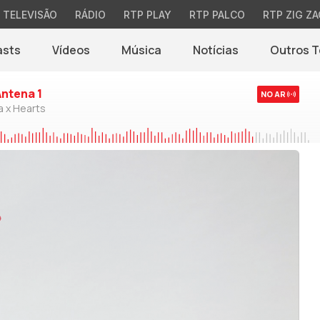
TELEVISÃO
RÁDIO
RTP PLAY
RTP PALCO
RTP ZIG ZA
asts
Vídeos
Música
Notícias
Outros 
(abre em nova jane
Antena 1
NO AR
a x Hearts