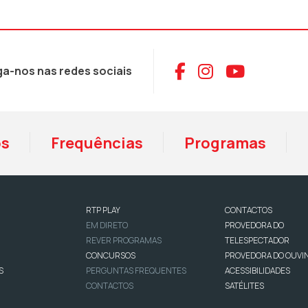
Aceder ao Face
Aceder ao I
Aceder 
ga-nos nas redes sociais
os
Frequências
Programas
RTP PLAY
CONTACTOS
EM DIRETO
PROVEDORA DO
REVER PROGRAMAS
TELESPECTADOR
CONCURSOS
PROVEDORA DO OUVI
S
PERGUNTAS FREQUENTES
ACESSIBILIDADES
CONTACTOS
SATÉLITES