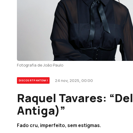
Fotografia de João Paulo
24 nov, 2025, 00:00
DISCOS RTP ANTENA 1
Raquel Tavares: “Del
Antiga)”
Fado cru, imperfeito, sem estigmas.