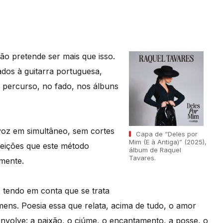
Não pretende ser mais que isso.
dos à guitarra portuguesa,
 percurso, no fado, nos álbuns
voz em simultâneo, sem cortes
Capa de “Deles por
Mim (E à Antiga)” (2025),
feições que este método
álbum de Raquel
Tavares.
amente.
l, tendo em conta que se trata
ens. Poesia essa que relata, acima de tudo, o amor
nvolve: a paixão, o ciúme, o encantamento, a posse, o