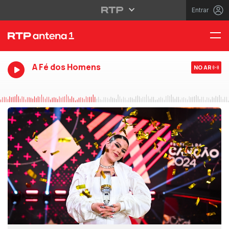
Entrar
A Fé dos Homens
NO AR