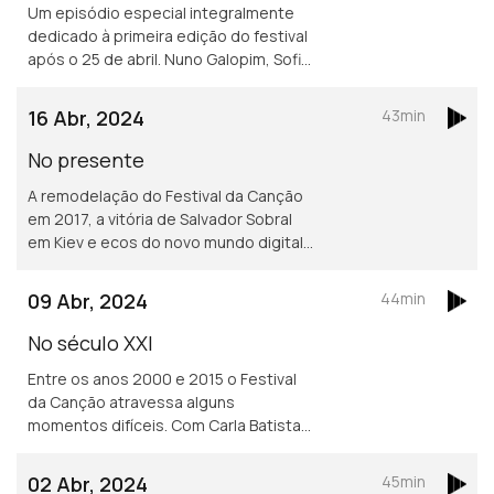
Um episódio especial integralmente
dedicado à primeira edição do festival
após o 25 de abril. Nuno Galopim, Sofia
Vieira Lopes e João Carlos Callixto
conversam neste episódio com a
16 Abr, 2024
43min
historiadora Maria Inácia Rezola.
No presente
A remodelação do Festival da Canção
em 2017, a vitória de Salvador Sobral
em Kiev e ecos do novo mundo digital
são o ponto de partida para o
derradeiro episódio que conta com
09 Abr, 2024
44min
Francisco Merino como convidado.
No século XXI
Entre os anos 2000 e 2015 o Festival
da Canção atravessa alguns
momentos difíceis. Com Carla Batista
como convidada vemos como se
relacionam esses episódios com as
02 Abr, 2024
45min