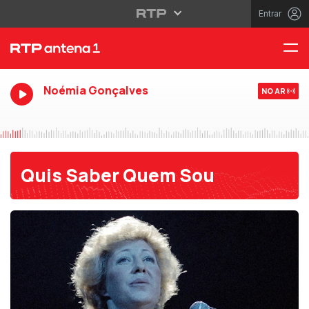
Entrar
Noémia Gonçalves
NO AR
Quis Saber Quem Sou