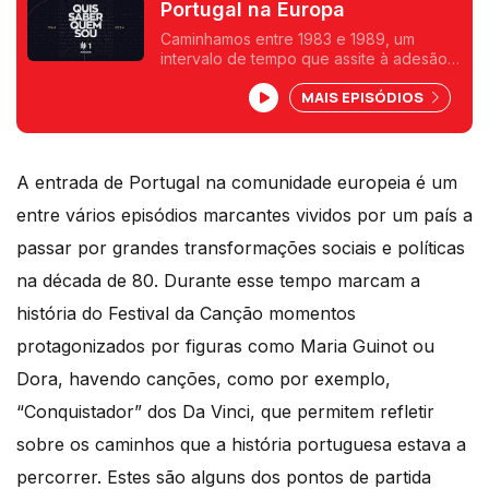
Portugal na Europa
Caminhamos entre 1983 e 1989, um
intervalo de tempo que assite à adesão
de Portugal à Comunidade Europeia.
MAIS EPISÓDIOS
Com a historiadora Fernanda Rolo
verificamos como os ecos desse tempo
passam também pelo Festival da Canção.
A entrada de Portugal na comunidade europeia é um
entre vários episódios marcantes vividos por um país a
passar por grandes transformações sociais e políticas
na década de 80. Durante esse tempo marcam a
história do Festival da Canção momentos
protagonizados por figuras como Maria Guinot ou
Dora, havendo canções, como por exemplo,
“Conquistador” dos Da Vinci, que permitem refletir
sobre os caminhos que a história portuguesa estava a
percorrer. Estes são alguns dos pontos de partida