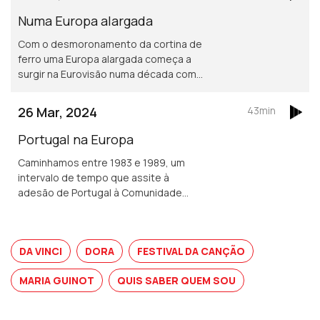
grandes movimentações que
caracterizam estes anos.
Numa Europa alargada
Com o desmoronamento da cortina de
ferro uma Europa alargada começa a
surgir na Eurovisão numa década com
bons resultados para Portugal.
Gonçalo Madail é o convidado deste
26 Mar, 2024
43min
episódio.
Portugal na Europa
Caminhamos entre 1983 e 1989, um
intervalo de tempo que assite à
adesão de Portugal à Comunidade
Europeia. Com a historiadora Fernanda
Rolo verificamos como os ecos desse
tempo passam também pelo Festival
DA VINCI
DORA
FESTIVAL DA CANÇÃO
da Canção.
MARIA GUINOT
QUIS SABER QUEM SOU