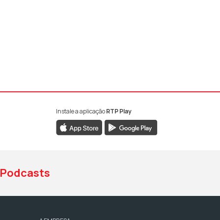
Instale a aplicação
RTP Play
book da RTP Antena 1
nstagram da RTP Antena 1
ao YouTube da RTP Antena 1
Podcasts