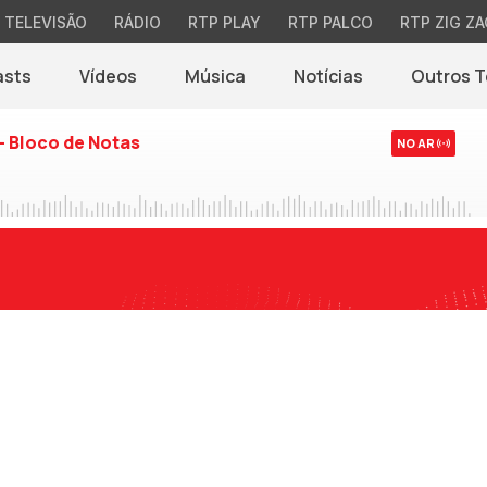
TELEVISÃO
RÁDIO
RTP PLAY
RTP PALCO
RTP ZIG ZA
asts
Vídeos
Música
Notícias
Outros 
(abre em nova jane
- Bloco de Notas
NO AR