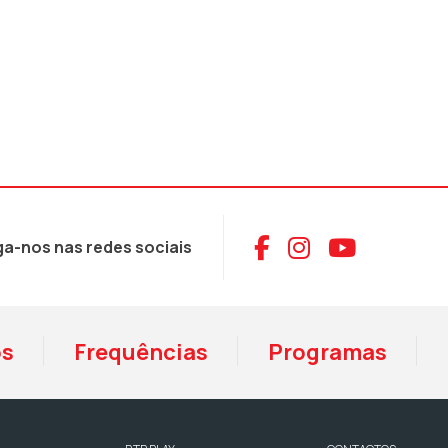
Aceder ao Face
Aceder ao I
Aceder 
ga-nos nas redes sociais
os
Frequências
Programas