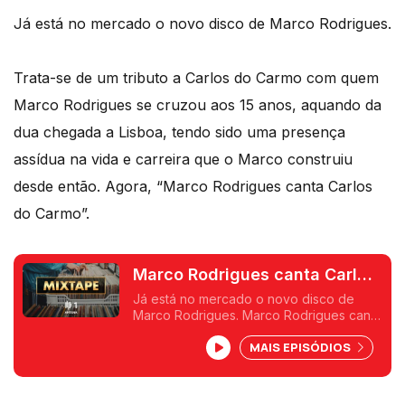
Já está no mercado o novo disco de Marco Rodrigues.
Trata-se de um tributo a Carlos do Carmo com quem
Marco Rodrigues se cruzou aos 15 anos, aquando da
dua chegada a Lisboa, tendo sido uma presença
assídua na vida e carreira que o Marco construiu
desde então. Agora, “Marco Rodrigues canta Carlos
do Carmo”.
Marco Rodrigues canta Carlos
do Carmo
Já está no mercado o novo disco de
Marco Rodrigues. Marco Rodrigues canta
Carlos do Carmo, o disco de
MAIS EPISÓDIOS
homenagem a uma das vozes mais
importantes do país.