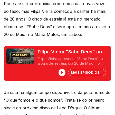
Pode até ser confundida como uma das novas vozes
do fado, mas Filipa Vieira começou a cantar há mais
de 20 anos. O disco de estreia já está no mercado,
chama-se , “Sabe Deus” e será apresentado ao vivo a
20 de Maio, no Maria Matos, em Lisboa.
Filipa Vieira "Sabe Deus" ao
vivo
Filipa Vieira apresenta "Sabe Deus", o
álbum de estreia, dia 20 de Maio, no
Teatro Maria Matos (Lisboa) "Cortar os
MAIS EPISÓDIOS
Impulsos" é o novo single
Já está há algum tempo disponível, e dá pelo nome de
“O que fomos e o que somos”. Trata-se do primeiro
single do próximo disco de Lena D’Agua. O álbum