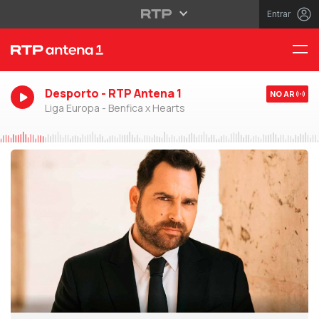
Entrar
Desporto - RTP Antena 1
NO AR
Liga Europa - Benfica x Hearts