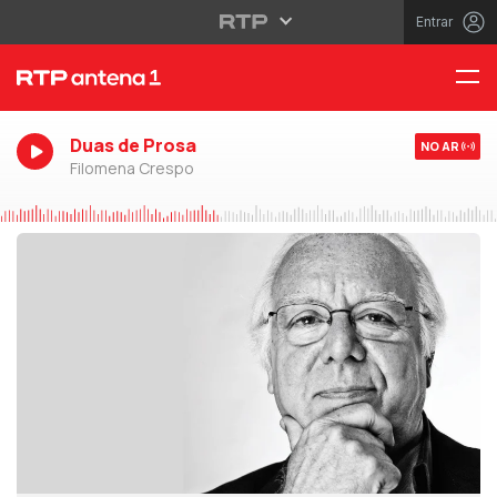
Entrar
Duas de Prosa
NO AR
Filomena Crespo