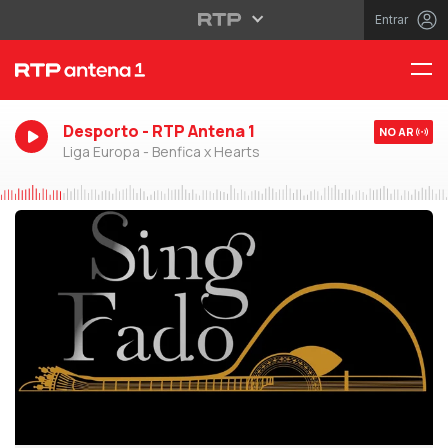
Entrar
Desporto - RTP Antena 1
NO AR
Liga Europa - Benfica x Hearts