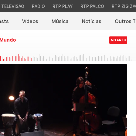
TELEVISÃO
RÁDIO
RTP PLAY
RTP PALCO
RTP ZIG ZA
asts
Vídeos
Música
Notícias
Outros 
(abre em nova jane
 Mundo
NO AR