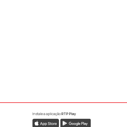
Instale a aplicação
RTP Play
book da RTP Antena 1
nstagram da RTP Antena 1
ao YouTube da RTP Antena 1