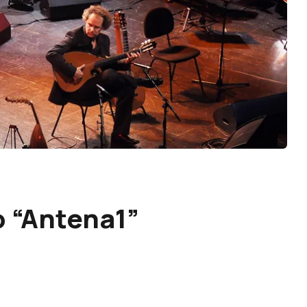
o “Antena1”