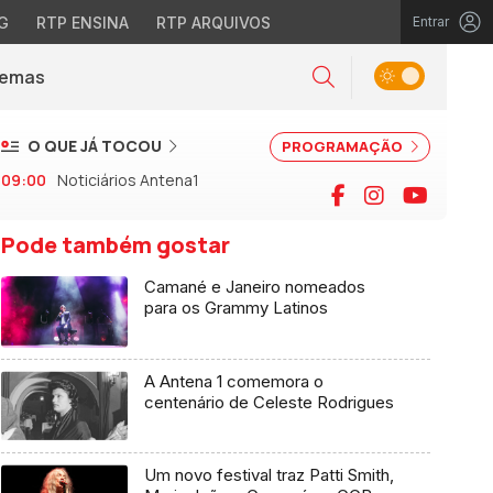
G
RTP ENSINA
RTP ARQUIVOS
Entrar
Alternar tema
Temas
la)
Pesquisar
O QUE JÁ TOCOU
PROGRAMAÇÃO
09:00
Noticiários Antena1
Facebook
Instagram
YouTu
Pode também gostar
Camané e Janeiro nomeados
para os Grammy Latinos
A Antena 1 comemora o
centenário de Celeste Rodrigues
Um novo festival traz Patti Smith,