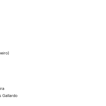
eiro)
ira
s Gallardo