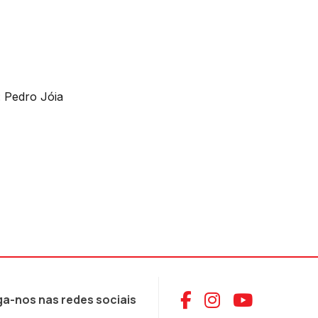
: Pedro Jóia
Aceder ao Face
Aceder ao I
Aceder 
ga-nos nas redes sociais