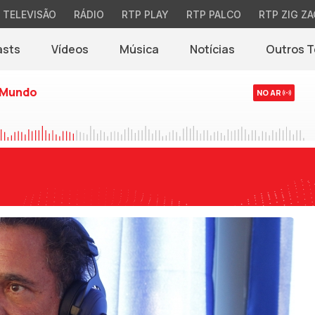
TELEVISÃO
RÁDIO
RTP PLAY
RTP PALCO
RTP ZIG ZA
asts
Vídeos
Música
Notícias
Outros 
(abre em nova jane
 Mundo
NO AR