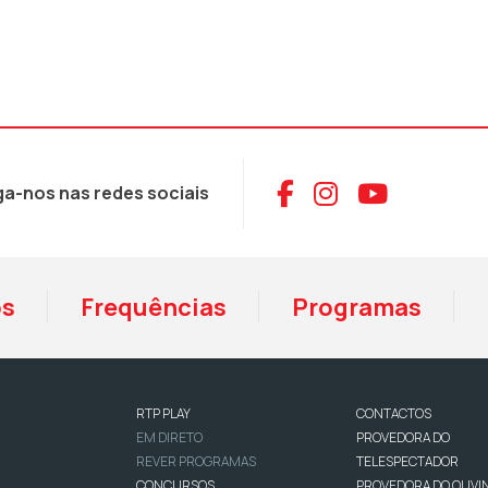
Aceder ao Face
Aceder ao I
Aceder 
ga-nos nas redes sociais
os
Frequências
Programas
RTP PLAY
CONTACTOS
EM DIRETO
PROVEDORA DO
REVER PROGRAMAS
TELESPECTADOR
CONCURSOS
PROVEDORA DO OUVI