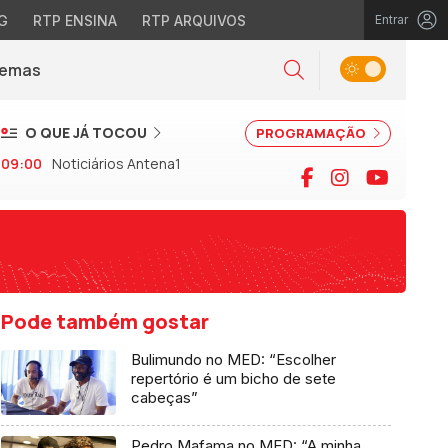
G
RTP ENSINA
RTP ARQUIVOS
Entrar
Alternar tema
Temas
la)
Pesquisar
O QUE JÁ TOCOU
PROGRAMAÇÃO
09:00
Noticiários Antena1
Facebook
Instagram
YouTu
Pode também gostar
Bulimundo no MED: “Escolher
repertório é um bicho de sete
cabeças”
Pedro Mafama no MED: “A minha