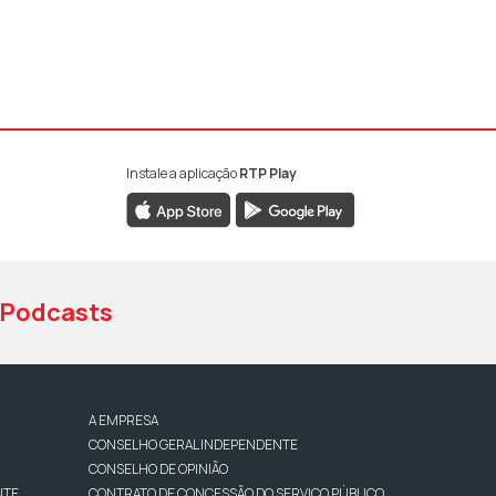
Instale a aplicação
RTP Play
book da RTP Antena 1
nstagram da RTP Antena 1
ao YouTube da RTP Antena 1
Podcasts
A EMPRESA
CONSELHO GERAL INDEPENDENTE
CONSELHO DE OPINIÃO
NTE
CONTRATO DE CONCESSÃO DO SERVIÇO PÚBLICO