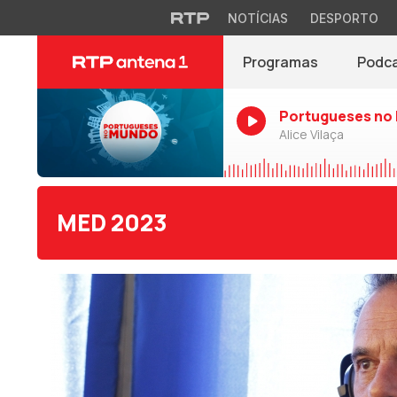
NOTÍCIAS
DESPORTO
Programas
Podc
Portugueses no
Alice Vilaça
MED 2023