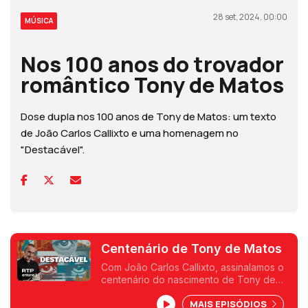
28 set, 2024, 00:00
MÚSICA
Nos 100 anos do trovador
romântico Tony de Matos
Dose dupla nos 100 anos de Tony de Matos: um texto
de João Carlos Callixto e uma homenagem no
"Destacável".
Centenário de Tony de Matos
Com João Carlos Callixto, assinalamos o
centenário do nascimento de Tony de
Matos e a importância do músico
MAIS EPISÓDIOS
português.