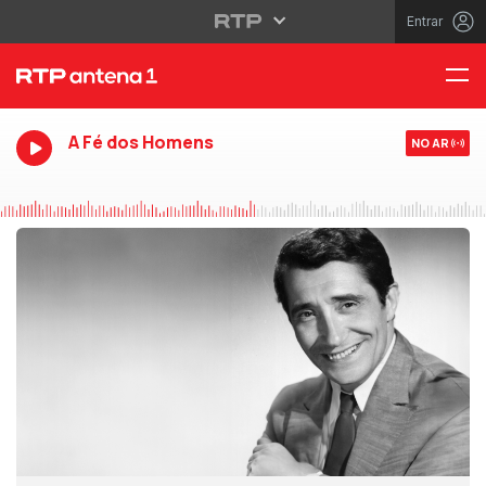
Entrar
A Fé dos Homens
NO AR