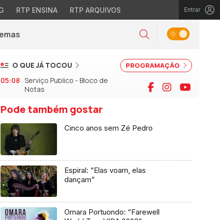
G
RTP ENSINA
RTP ARQUIVOS
Entrar
Alternar tema
Temas
la)
Pesquisar
O QUE JÁ TOCOU
PROGRAMAÇÃO
05:08
Serviço Publico - Bloco de
Facebook
Instagram
YouTu
Notas
Pode também gostar
Cinco anos sem Zé Pedro
Espiral: “Elas voam, elas
dançam”
Omara Portuondo: “Farewell