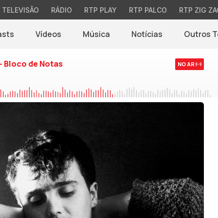
TELEVISÃO
RÁDIO
RTP PLAY
RTP PALCO
RTP ZIG ZA
asts
Vídeos
Música
Notícias
Outros 
(abre em nova jane
- Bloco de Notas
NO AR