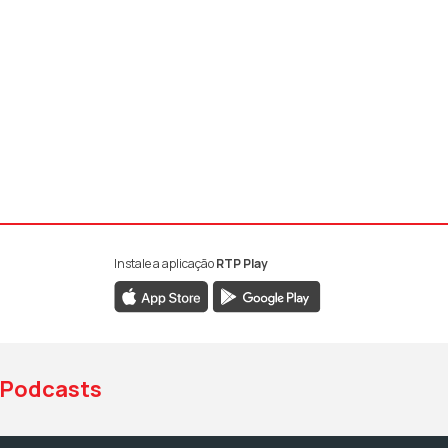
Instale a aplicação
RTP Play
book da RTP Antena 1
nstagram da RTP Antena 1
ao YouTube da RTP Antena 1
Podcasts