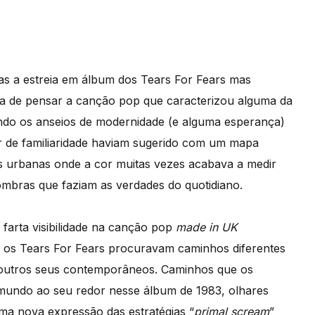
as a estreia em álbum dos Tears For Fears mas
 de pensar a canção pop que caracterizou alguma da
iando os anseios de modernidade (e alguma esperança)
r de familiaridade haviam sugerido com um mapa
as urbanas onde a cor muitas vezes acabava a medir
mbras que faziam as verdades do quotidiano.
arta visibilidade na canção pop
made in UK
, os Tears For Fears procuravam caminhos diferentes
 outros seus contemporâneos. Caminhos que os
 mundo ao seu redor nesse álbum de 1983, olhares
ma nova expressão das estratégias “
primal scream
”