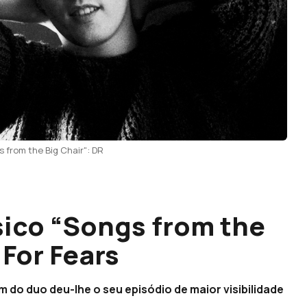
 from the Big Chair": DR
sico “Songs from the
 For Fears
m do duo deu-lhe o seu episódio de maior visibilidade