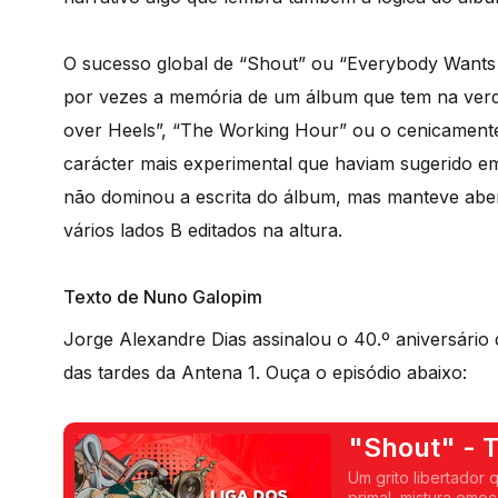
O sucesso global de “Shout” ou “Everybody Wants 
por vezes a memória de um álbum que tem na ver
over Heels”, “The Working Hour” ou o cenicamente
carácter mais experimental que haviam sugerido e
não dominou a escrita do álbum, mas manteve aber
vários lados B editados na altura.
Texto de Nuno Galopim
Jorge Alexandre Dias assinalou o 40.º aniversário
das tardes da Antena 1. Ouça o episódio abaixo:
"Shout" - T
Um grito libertador
primal, mistura emoção crua e produção impecável. Uma forma de protesto e