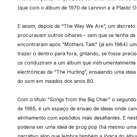
(que com o álbum de 1970 de Lennon e a Plastic O
E assim, depois de “The Way We Are”, um discreto 
procuravam outros olhares – sem que se tenha de 
encontraram após “Mothers Talk” (já em 1984) uma
trazer o dentro para fora, gritando, se fosse preci
os conduziram a um álbum que instrumentalmente 
electrónicas de “The Hurting”, ensaiando uma ideia
do som em meados dos anos 80.
Com o título “Songs from the Big Chair” o segundo 
de 1985, é um espaço de ensaio de ideias onde can
alinhamento com episódios mais desafiantes. E nes
poderia ser uma ideia de prog pop (há mesmo uma s
narrativo algo que lembra também a lógica do álbu