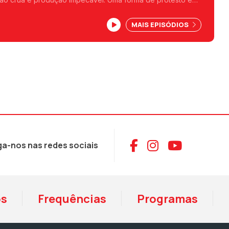
que virou hino pop.
MAIS EPISÓDIOS
Aceder ao Face
Aceder ao I
Aceder 
ga-nos nas redes sociais
os
Frequências
Programas