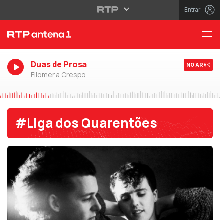
Entrar
Duas de Prosa
NO AR
Filomena Crespo
#Liga dos Quarentões