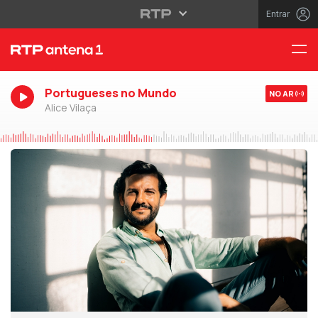
Entrar
Portugueses no Mundo
NO AR
Alice Vilaça