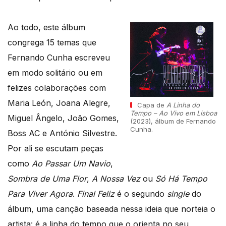
Ao todo, este álbum
congrega 15 temas que
Fernando Cunha escreveu
em modo solitário ou em
felizes colaborações com
Maria León, Joana Alegre,
Capa de
A Linha do
Tempo – Ao Vivo em Lisboa
Miguel Ângelo, João Gomes,
(2023), álbum de Fernando
Cunha.
Boss AC e António Silvestre.
Por ali se escutam peças
como
Ao Passar Um Navio
,
Sombra de Uma Flor
,
A Nossa Vez
ou
Só Há Tempo
Para Viver Agora
.
Final Feliz
é o segundo
single
do
álbum, uma canção baseada nessa ideia que norteia o
artista: é a linha do tempo que o orienta no seu