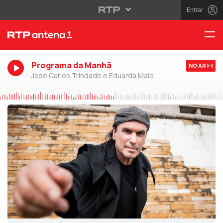
Entrar
Programa da Manhã
NO AR
José Carlos Trindade e Eduarda Maio