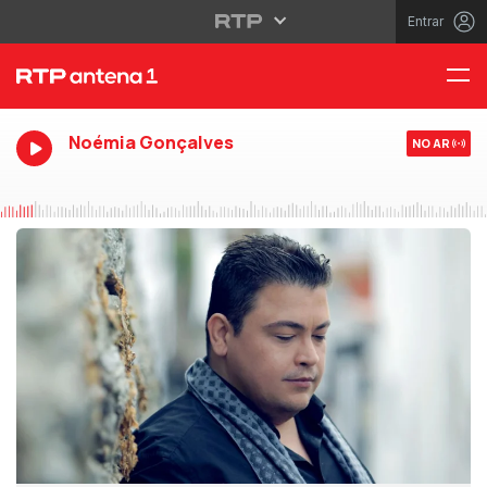
Entrar
Noémia Gonçalves
NO AR