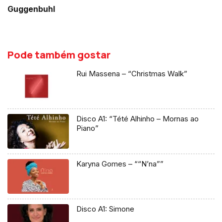
Guggenbuhl
Pode também gostar
Rui Massena – “Christmas Walk”
Disco A1: “Tété Alhinho – Mornas ao
Piano”
Karyna Gomes – ““N’na””
Disco A1: Simone