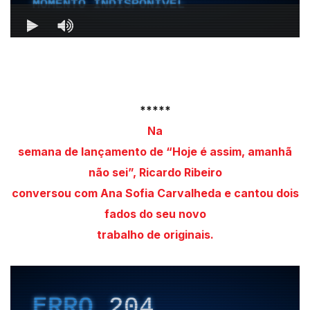
*****
Na
semana de lançamento de “Hoje é assim, amanhã
não sei”, Ricardo Ribei
ro
conversou com Ana Sofia Carvalheda e cantou dois
fados do seu novo
trabalho de originais.