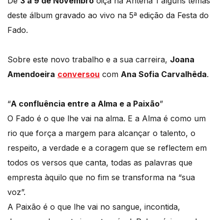
De
3 a 9 de Novembro
oiça na Antena 1 alguns temas
deste álbum gravado ao vivo na 5ª edição da Festa do
Fado.
Sobre este novo trabalho e a sua carreira,
Joana
Amendoeira
conversou
com
Ana Sofia Carvalhêda
.
“
A confluência entre a Alma e a Paixão
”
O Fado é o que lhe vai na alma. E a Alma é como um
rio que força a margem para alcançar o talento, o
respeito, a verdade e a coragem que se reflectem em
todos os versos que canta, todas as palavras que
empresta àquilo que no fim se transforma na “sua
voz”.
A Paixão é o que lhe vai no sangue, incontida,