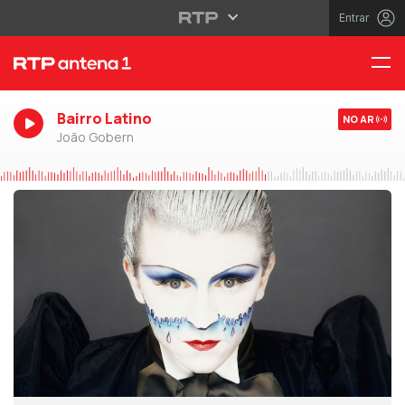
Entrar
Bairro Latino
NO AR
João Gobern