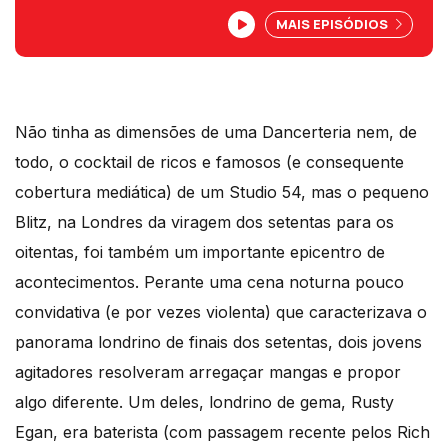
um dos primeiros fenómenos pop dos
MAIS EPISÓDIOS
anos 80: os new romantics. Neste
episódio evocamos canções que ali
eram então tocadas pelo DJ Rusty Egan.
Não tinha as dimensões de uma Dancerteria nem, de
todo, o cocktail de ricos e famosos (e consequente
cobertura mediática) de um Studio 54, mas o pequeno
Blitz, na Londres da viragem dos setentas para os
oitentas, foi também um importante epicentro de
acontecimentos. Perante uma cena noturna pouco
convidativa (e por vezes violenta) que caracterizava o
panorama londrino de finais dos setentas, dois jovens
agitadores resolveram arregaçar mangas e propor
algo diferente. Um deles, londrino de gema, Rusty
Egan, era baterista (com passagem recente pelos Rich