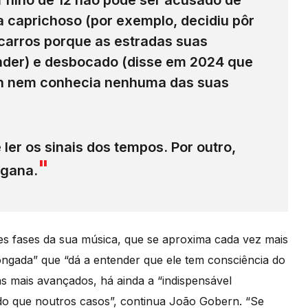
filho de 12 não pode ser acusado de
caprichoso (por exemplo, decidiu pôr
carros porque as estradas suas
ender) e desbocado (disse em 2024 que
an nem conhecia nenhuma das suas
ler os sinais dos tempos. Por outro,
 gana.
tes fases da sua música, que se aproxima cada vez mais
ngada” que “dá a entender que ele tem consciência do
ãs mais avançados, há ainda a “indispensável
 do que noutros casos”, continua João Gobern. “Se