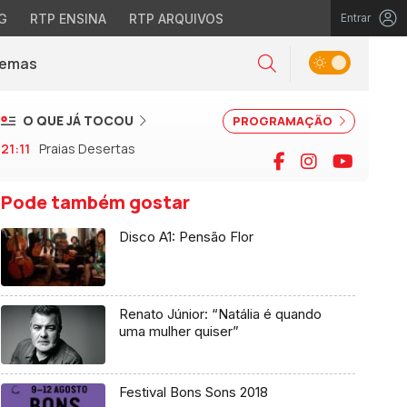
G
RTP ENSINA
RTP ARQUIVOS
Entrar
Alternar tema
Temas
la)
Pesquisar
O QUE JÁ TOCOU
PROGRAMAÇÃO
21:11
Praias Desertas
Facebook
Instagram
YouTu
Pode também gostar
Disco A1: Pensão Flor
Renato Júnior: “Natália é quando
uma mulher quiser”
Festival Bons Sons 2018