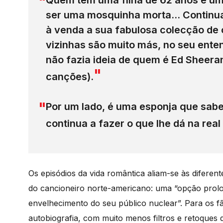
Quem tem uma filha de 62 anos e um 
ser uma mosquinha morta… Continua 
à venda a sua fabulosa colecção de 
vizinhas são muito más, no seu ent
não fazia ideia de quem é Ed Sheer
canções).
Por um lado, é uma esponja que sabe 
continua a fazer o que lhe dá na real
Os episódios da vida romântica aliam-se às diferen
do cancioneiro norte-americano: uma “opção prolo
envelhecimento do seu público nuclear”. Para os f
autobiografia, com muito menos filtros e retoques