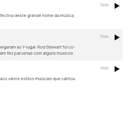
7min
7min
am ao 1º lugar. Rod Stewart foi co-
bém fez parcerias com alguns musicos
7min
aos vários estilos musicais que cantou