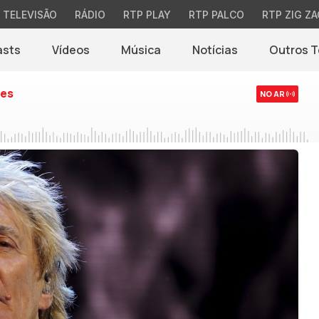
TELEVISÃO
RÁDIO
RTP PLAY
RTP PALCO
RTP ZIG ZA
asts
Vídeos
Música
Notícias
Outros 
(abre em nova jane
es
NO AR