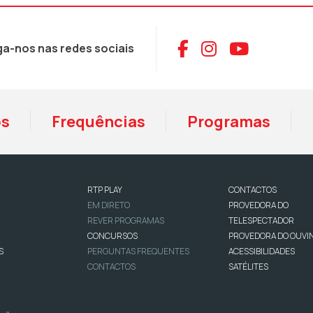
Aceder ao Face
Aceder ao I
Aceder 
ga-nos nas redes sociais
os
Frequências
Programas
RTP PLAY
CONTACTOS
EM DIRETO
PROVEDORA DO
REVER PROGRAMAS
TELESPECTADOR
CONCURSOS
PROVEDORA DO OUVI
S
PERGUNTAS FREQUENTES
ACESSIBILIDADES
CONTACTOS
SATÉLITES