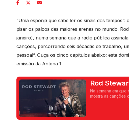
“Uma esponja que sabe ler os sinais dos tempos”: 
pisar os palcos das maiores arenas no mundo. Rod 
janeiro), numa semana que a rádio pública assinal
canções, percorrendo seis décadas de trabalho, um
pessoal”. Ouça os cinco capítulos abaixo; este dom
emissão da Antena 1.
Rod Stewar
Na semana em que o 
mostra as canções d
mais de seis década
canções...