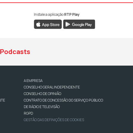
Instale a aplicação
RTP Play
book da RTP Antena 1
nstagram da RTP Antena 1
ao YouTube da RTP Antena 1
Podcasts
A EMPRESA
CONSELHO GERAL INDEPENDENTE
CONSELHO DE OPINIÃO
NTE
CONTRATO DE CONCESSÃO DO SERVIÇO PÚBLICO
DE RÁDIO E TELEVISÃO
RGPD
GESTÃO DAS DEFINIÇÕES DE COOKIES