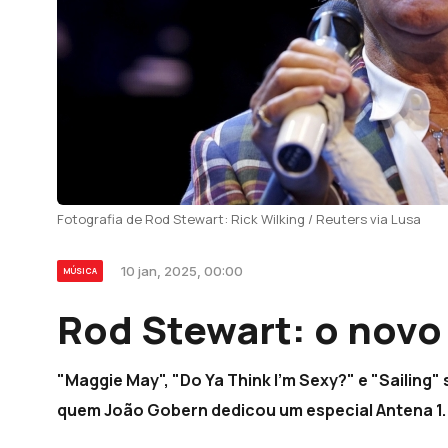
Fotografia de Rod Stewart: Rick Wilking / Reuters via Lusa
10 jan, 2025, 00:00
MÚSICA
Rod Stewart: o novo
"Maggie May", "Do Ya Think I'm Sexy?" e "Sailing" 
quem João Gobern dedicou um especial Antena 1.