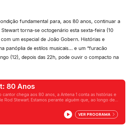
condição fundamental para, aos 80 anos, continuar a
Stewart torna-se octogenário esta sexta-feira (10
a com um especial de João Gobern. Histórias e
a panóplia de estilos musicais… e um “furacão
ingo (12), depois das 22h, pode ouvir o compacto na
t: 80 Anos
cantor chega aos 80 anos, a Antena 1 conta as histórias e
e Rod Stewart. Estamos perante alguém que, ao longo de
s, já percorreu grande parte do espectro disponível nas
VER PROGRAMA