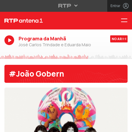
Entrar
Programa da Manhã
NO AR
José Carlos Trindade e Eduarda Maio
#João Gobern