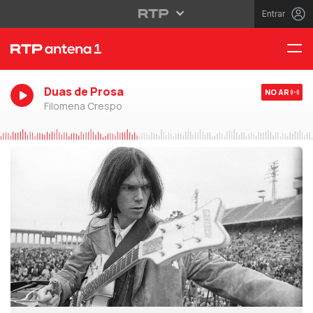
Entrar
Duas de Prosa
NO AR
Filomena Crespo