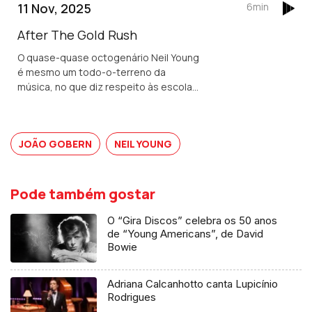
canções ou sem ela, o músico foi
11 Nov, 2025
6min
abraçando.
After The Gold Rush
O quase-quase octogenário Neil Young
é mesmo um todo-o-terreno da
música, no que diz respeito às escolas
que vai abraçando. Mas é o facto de
este criador e cantor não poupar
minimamente no número de edições.
JOÃO GOBERN
NEIL YOUNG
Pode também gostar
O “Gira Discos” celebra os 50 anos
de “Young Americans”, de David
Bowie
Adriana Calcanhotto canta Lupicínio
Rodrigues