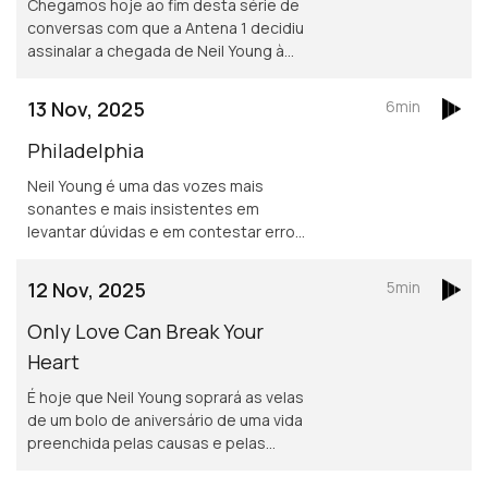
Chegamos hoje ao fim desta série de
conversas com que a Antena 1 decidiu
assinalar a chegada de Neil Young à
condição de octogenário de Neil
Young, algo que já se concretizou.
13 Nov, 2025
6min
Philadelphia
Neil Young é uma das vozes mais
sonantes e mais insistentes em
levantar dúvidas e em contestar erros,
não necessariamente involuntários,
como a música é divulgada e
12 Nov, 2025
5min
comercializada nos últimos anos.
Only Love Can Break Your
Heart
É hoje que Neil Young soprará as velas
de um bolo de aniversário de uma vida
preenchida pelas causas e pelas
iniciativas que, com a ajuda das