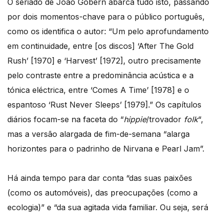
O seriado de João Gobern abarca tudo isto, passando
por dois momentos-chave para o público português,
como os identifica o autor: “Um pelo aprofundamento
em continuidade, entre [os discos] ‘After The Gold
Rush’ [1970] e ‘Harvest’ [1972], outro precisamente
pelo contraste entre a predominância acústica e a
tónica eléctrica, entre ‘Comes A Time’ [1978] e o
espantoso ‘Rust Never Sleeps’ [1979].” Os capítulos
diários focam-se na faceta do “
hippie
/trovador
folk
“,
mas a versão alargada de fim-de-semana “alarga
horizontes para o padrinho de Nirvana e Pearl Jam”.
Há ainda tempo para dar conta “das suas paixões
(como os automóveis), das preocupações (como a
ecologia)” e “da sua agitada vida familiar. Ou seja, será