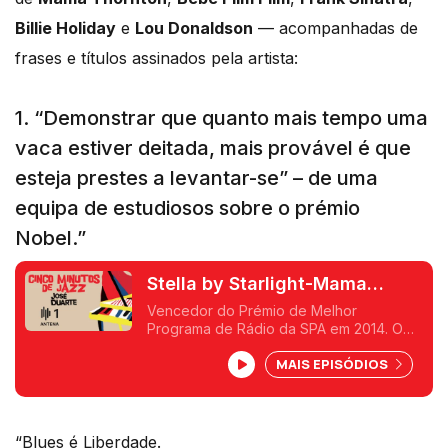
Billie Holiday
e
Lou Donaldson
— acompanhadas de
frases e títulos assinados pela artista:
1. “Demonstrar que quanto mais tempo uma
vaca estiver deitada, mais provável é que
esteja prestes a levantar-se” – de uma
equipa de estudiosos sobre o prémio
Nobel.”
Stella by Starlight-Mama
Thornton
Vencedor do Prémio de Melhor
Programa de Rádio da SPA em 2014. O
mais velho programa da rádio
MAIS EPISÓDIOS
portuguesa em exibição, 50 anos feitos
em 2016. José Duarte divulga
diariamente o jazz de todos os estilos e
de todos os anos. De New Orleans, ao
swing, do bebop ao hard bop e ao free
“Blues é Liberdade.