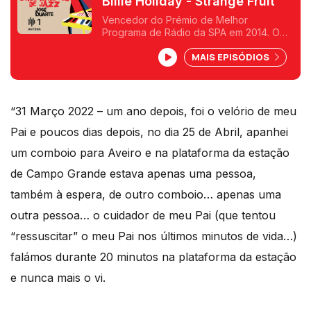
Billie Holiday - Strange Fruit
Vencedor do Prémio de Melhor
Programa de Rádio da SPA em 2014. O
mais velho programa da rádio
MAIS EPISÓDIOS
portuguesa em exibição, 50 anos feitos
em 2016. José Duarte divulga
diariamente o jazz de todos os estilos e
de todos os anos. De New Orleans, ao
swing, do bebop ao hard bop e ao free
“31 Março 2022 – um ano depois, foi o velório de meu
jazz.
Pai e poucos dias depois, no dia 25 de Abril, apanhei
um comboio para Aveiro e na plataforma da estação
de Campo Grande estava apenas uma pessoa,
também à espera, de outro comboio… apenas uma
outra pessoa… o cuidador de meu Pai (que tentou
“ressuscitar” o meu Pai nos últimos minutos de vida…)
falámos durante 20 minutos na plataforma da estação
e nunca mais o vi.