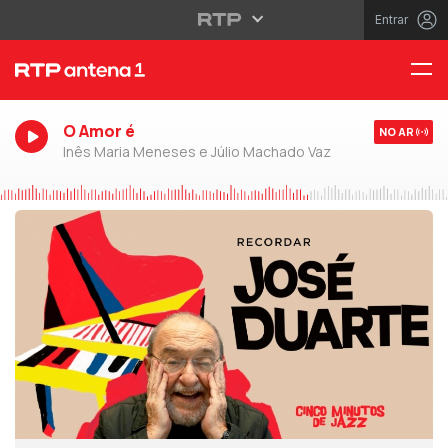
Entrar
O Amor é
NO AR
Inês Maria Meneses e Júlio Machado Vaz