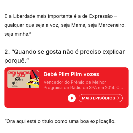
jazz.
E a Liberdade mais importante é a de Expressão –
qualquer que seja a voz, seja Mama, seja Marceneiro,
seja minha.”
2. “Quando se gosta não é preciso explicar
porquê.”
Bébé Plim Plim vozes
Vencedor do Prémio de Melhor
Programa de Rádio da SPA em 2014. O
mais velho programa da rádio
MAIS EPISÓDIOS
portuguesa em exibição, 50 anos feitos
em 2016. José Duarte divulga
diariamente o jazz de todos os estilos e
de todos os anos. De New Orleans, ao
swing, do bebop ao hard bop e ao free
“Ora aqui está o titulo como uma boa explicação.
jazz.