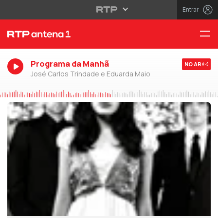
Entrar
Programa da Manhã
NO AR
José Carlos Trindade e Eduarda Maio