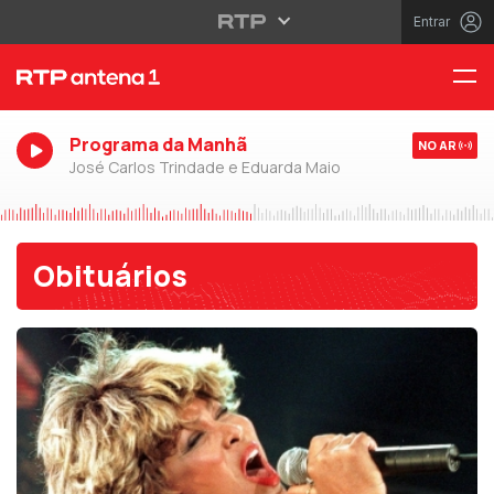
Entrar
Programa da Manhã
NO AR
José Carlos Trindade e Eduarda Maio
Obituários