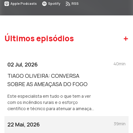
Apple Podcasts
Spotify
RSS
+
Últimos episódios
02 Jul, 2026
40min
TIAGO OLIVEIRA: CONVERSA
SOBRE AS AMEAÇASA DO FOGO
Este especialista em tudo o que tem a ver
com os incêndios rurais e o esforço
científico e técnico para atenuar a ameaça
que constituem, antecipa riscos sérios
neste verão. E faltam necessárias decisões
22 Mai, 2026
39min
políticas.