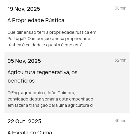
culturais. Mergulhamos com a ajuda do
19 Nov, 2025
38min
convidado Paulo Relvas.
A Propriedade Rústica
Que dimensão tem a propriedade rústica em
Portugal? Que porção dessa propriedade
rústica é cuidada e quanta é que está
abandonada? O que é que importa ser feito
para assegurar a boa gestão a bem de
05 Nov, 2025
32min
todos?
Agricultura regenerativa, os
benefícios
O Engº agronómico, João Coimbra,
convidado desta semana está empenhado
em fazer a transição para uma agricultura de
baixo carbono, com reduzida utilização de
fitofármacos e fertilizantes de síntese.
22 Out, 2025
36min
A Escala do Clima