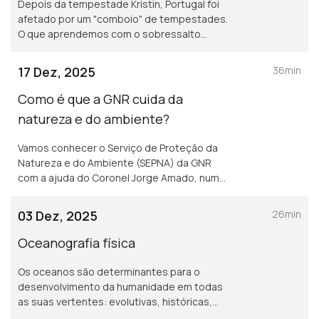
Depois da tempestade Kristin, Portugal foi
afetado por um "comboio" de tempestades.
O que aprendemos com o sobressalto
destes dias? Pergunta para o presidente da
Agência Portuguesa para o Ambiente, José
17 Dez, 2025
36min
Pimenta Machado
Como é que a GNR cuida da
natureza e do ambiente?
Vamos conhecer o Serviço de Proteção da
Natureza e do Ambiente (SEPNA) da GNR
com a ajuda do Coronel Jorge Amado, numa
conversa conduzida pelo Professor Filipe
Duarte Santos.
03 Dez, 2025
26min
Oceanografia física
Os oceanos são determinantes para o
desenvolvimento da humanidade em todas
as suas vertentes: evolutivas, históricas,
socioeconómicas, mesmo estético-