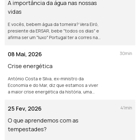
A importância da água nas nossas
vidas
E vocês, bebem água da torneira? Vera Eiró,
presiente da ERSAR, bebe "todos os dias" e
afirma ser um "luxo" Portugal ter a corres nas
torneiras água "deste nível de qualidade".
08 Mai, 2026
30min
Crise energética
António Costa e Silva, ex-ministro da
Economia e do Mar, diz que estamos a viver
a maior crise energética da história, uma
crise que está para durar.
25 Fev, 2026
41min
O que aprendemos com as
tempestades?