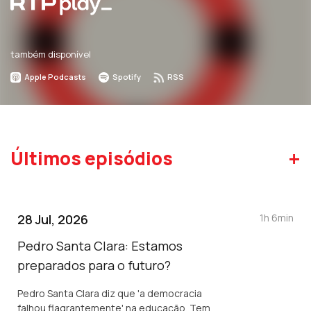
também disponível
Apple Podcasts
Spotify
RSS
+
Últimos episódios
28 Jul, 2026
1h 6min
Pedro Santa Clara: Estamos
preparados para o futuro?
Pedro Santa Clara diz que 'a democracia
falhou flagrantemente' na educação. Tem