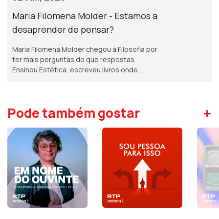
irritada».
Maria Filomena Molder - Estamos a
desaprender de pensar?
Maria Filomena Molder chegou à Filosofia por
ter mais perguntas do que respostas.
Ensinou Estética, escreveu livros onde
conversa com a poesia, a pintura e a
memória. Interessa-lhe aquilo que resiste à
pressa.
+
Pode também gostar