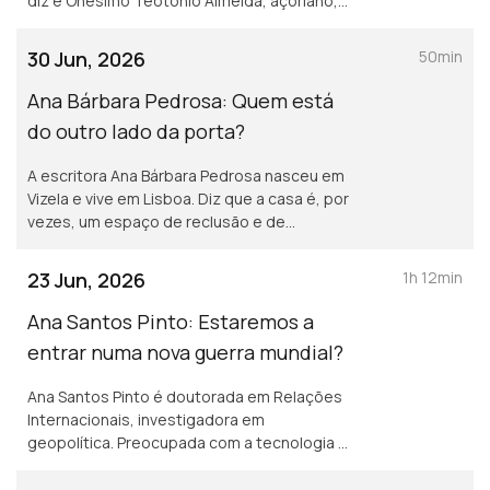
diz é Onésimo Teotónio Almeida, açoriano,
professor, ensaísta, residente nos EUA
desde 1972.
30 Jun, 2026
50min
Ana Bárbara Pedrosa: Quem está
do outro lado da porta?
A escritora Ana Bárbara Pedrosa nasceu em
Vizela e vive em Lisboa. Diz que a casa é, por
vezes, um espaço de reclusão e de
sossego: «A ideia de convívio pode ser vista
como uma intrusão».
23 Jun, 2026
1h 12min
Ana Santos Pinto: Estaremos a
entrar numa nova guerra mundial?
Ana Santos Pinto é doutorada em Relações
Internacionais, investigadora em
geopolítica. Preocupada com a tecnologia e
a desumanização, diz que vivemos uma crise
global em que o medo parece ser o motor