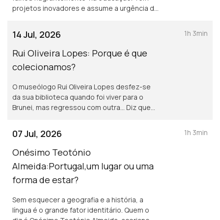
projetos inovadores e assume a urgência de
treinarmos 5 milhões de trabalhadores a
usar a Inteligência Artificial.
14 Jul, 2026
1h 3min
Rui Oliveira Lopes: Porque é que
colecionamos?
O museólogo Rui Oliveira Lopes desfez-se
da sua biblioteca quando foi viver para o
Brunei, mas regressou com outra… Diz que
devia haver um museu dos objetos
imaginários, que incluisse o escudo de Ajax,
07 Jul, 2026
1h 3min
por exemplo.
Onésimo Teotónio
Almeida:Portugal,um lugar ou uma
forma de estar?
Sem esquecer a geografia e a história, a
língua é o grande fator identitário. Quem o