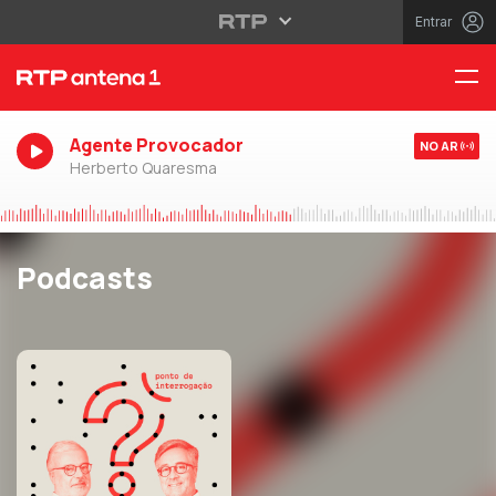
Entrar
Agente Provocador
NO AR
Herberto Quaresma
Podcasts