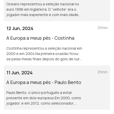
Oceano representou a seleção nacional no
euro 1996 em Inglaterra. O “velhote” era o
jogador mais experiente e com mais idade
de uma equipa onde a chamada “geração de
ouro” do futebol português.
12 Jun, 2024
25min
A Europa a meus pés - Costinha
Costinha representou a seleção nacional em
2000 e em 2004.Na primeira ocasião ficou-
se pelas meias finais depois do golo de ouro
apontado por Zidane. Na segunda vez, foi a
Grécia.
11 Jun, 2024
25min
A Europa a meus pés - Paulo Bento
Paulo Bento, o único português a estar
presente em dois europeus.Em 2000, como
jogador, e em 2012, como selecionador
nacional.