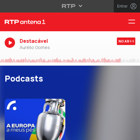
Entrar
Destacável
NO AR
Aurélio Gomes
Podcasts