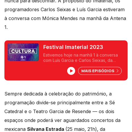
nunca para desconfiar. A propósito do Imaterial, os
programadores Carlos Seixas e Luís Garcia estiveram
à conversa com Mónica Mendes na manhã da Antena
1.
Festival Imaterial 2023
Estivemos hoje na manhã 1 à conversa
com Luís Garcia e Carlos Seixas, da
organização e produção do Festival
MAIS EPISÓDIOS
Imaterial, em Évora, para divulgar esta 3º
edição.
Sempre dedicada à celebração do património, a
programação divide-se principalmente entre a Sé
Catedral e o Teatro Garcia de Resende — os dois
espaços onde poderá ver aguardados concertos da
mexicana
Silvana Estrada
(25 maio, 21h), da