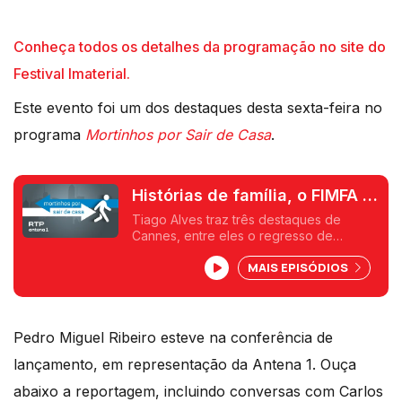
Conheça todos os detalhes da programação no site do
Festival Imaterial.
Este evento foi um dos destaques desta sexta-feira no
programa
Mortinhos por Sair de Casa
.
Histórias de família, o FIMFA e
mais quatro ideias
Tiago Alves traz três destaques de
Cannes, entre eles o regresso de
Hirokazu Kore-eda. Rui Alves de Sousa
MAIS EPISÓDIOS
deixa cinco ideias para o fim de semana.
Pedro Miguel Ribeiro esteve na conferência de
lançamento, em representação da Antena 1. Ouça
abaixo a reportagem, incluindo conversas com Carlos