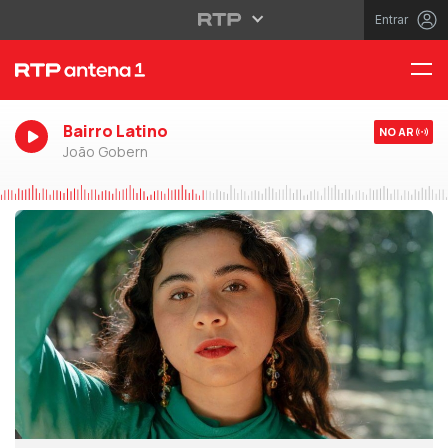
Entrar
Bairro Latino
NO AR
João Gobern