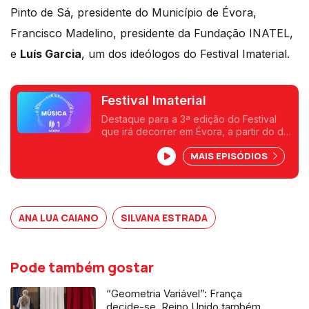
Pinto de Sá, presidente do Município de Évora,
Francisco Madelino, presidente da Fundação INATEL,
e
Luís Garcia
, um dos ideólogos do Festival Imaterial.
Festival Imaterial
Destaque para a 3ª edição do Festival
que irá decorrer em Évora, a partir do dia
19 ate ao dia 27 de maio Pedro Miguel
MAIS EPISÓDIOS
Ribeiro esteve à conversa com alguns
convidados.
ANA LUA CAIANO
SILVANA ESTRADA
Pode também gostar
“Geometria Variável”: França
decide-se, Reino Unido também