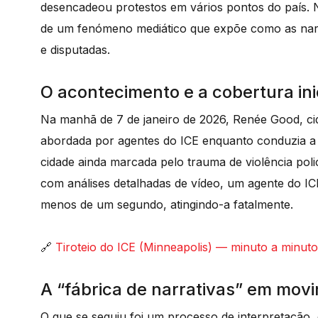
desencadeou protestos em vários pontos do país. 
de um fenómeno mediático que expõe como as narr
e disputadas.
O acontecimento e a cobertura ini
Na manhã de 7 de janeiro de 2026, Renée Good, cid
abordada por agentes do ICE enquanto conduzia a s
cidade ainda marcada pelo trauma de violência pol
com análises detalhadas de vídeo, um agente do IC
menos de um segundo, atingindo-a fatalmente.
🔗
Tiroteio do ICE (Minneapolis) — minuto a min
A “fábrica de narrativas” em mov
O que se seguiu foi um processo de interpretação, 