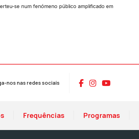
onverteu-se num fenómeno público amplificado em
Aceder ao Face
Aceder ao I
Aceder 
ga-nos nas redes sociais
os
Frequências
Programas