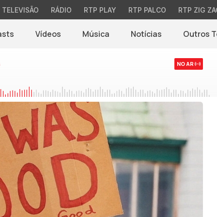
TELEVISÃO
RÁDIO
RTP PLAY
RTP PALCO
RTP ZIG ZA
asts
Vídeos
Música
Notícias
Outros 
(abre em nova jane
s
NO AR