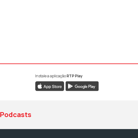
Instale a aplicação
RTP Play
book da RTP Antena 1
nstagram da RTP Antena 1
ao YouTube da RTP Antena 1
Podcasts