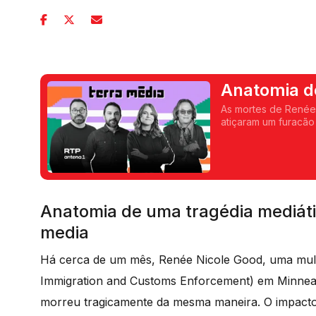
Anatomia d
As mortes de Renée 
atiçaram um furacão
tragédia, da cobert
Anatomia de uma tragédia mediáti
media
Há cerca de um mês, Renée Nicole Good, uma mulh
Immigration and Customs Enforcement) em Minneapol
morreu tragicamente da mesma maneira. O impacto 