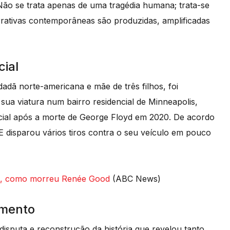
Não se trata apenas de uma tragédia humana; trata-se
ativas contemporâneas são produzidas, amplificadas
cial
adã norte-americana e mãe de três filhos, foi
ua viatura num bairro residencial de Minneapolis,
icial após a morte de George Floyd em 2020. De acordo
E disparou vários tiros contra o seu veículo em pouco
uto, como morreu Renée Good
(ABC News)
imento
disputa e reconstrução da história que revelou tanto