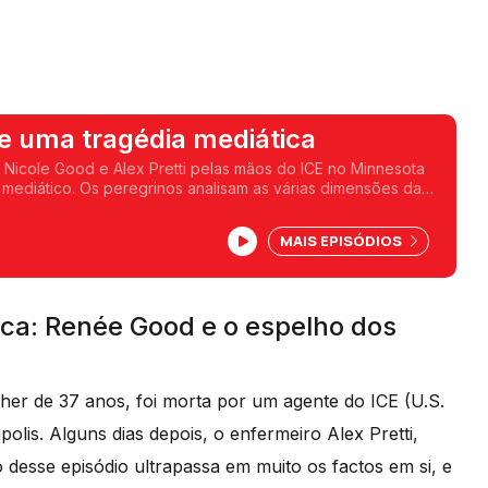
e uma tragédia mediática
Nicole Good e Alex Pretti pelas mãos do ICE no Minnesota
 mediático. Os peregrinos analisam as várias dimensões da
ura às reações.
MAIS EPISÓDIOS
ca: Renée Good e o espelho dos
er de 37 anos, foi morta por um agente do ICE (U.S.
is. Alguns dias depois, o enfermeiro Alex Pretti,
desse episódio ultrapassa em muito os factos em si, e