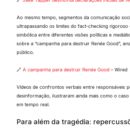
🔗
Jake Tapper desmonta declarações iniciais de 
Ao mesmo tempo, segmentos da comunicação social
ultrapassando os limites do fact-checking rigoros
simbólica entre diferentes visões políticas e mediát
sobre a “campanha para destruir Renée Good”, an
público.
🔗
A campanha para destruir Renée Good
– Wired
Vídeos de confrontos verbais entre responsáveis po
desinformação, ilustraram ainda mais como o caso
em tempo real.
Para além da tragédia: repercussõ