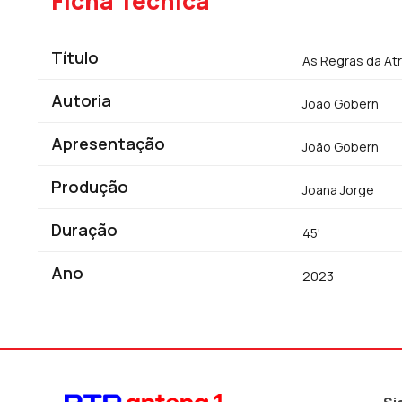
Ficha Técnica
Título
As Regras da At
Autoria
João Gobern
Apresentação
João Gobern
Produção
Joana Jorge
Duração
45'
Ano
2023