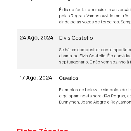
É dia de festa, por mais um aniversá
pelas Regras. Vamos ouvi-lo em trê
ainda pelas vozes de terceiros. Semp
24 Ago, 2024
Elvis Costello
Se há um compositor contemporâneo 
chama-se Elvis Costello. É o convid
septuagenário. E não vem sozinho à 
17 Ago, 2024
Cavalos
Exemplos de beleza e símbolos de li
e galopam nesta hora d’As Regras, 
Bunnymen, Joana Alegre e Ray Lamon