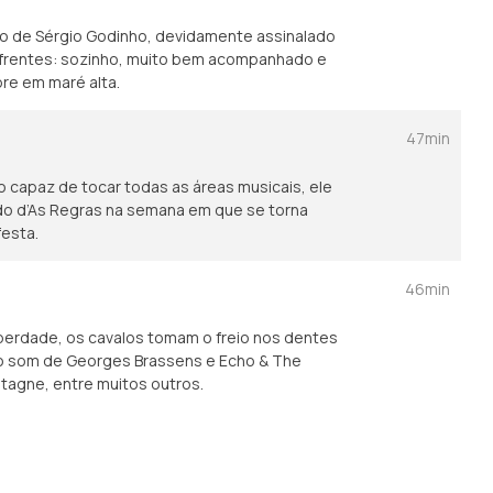
rio de Sérgio Godinho, devidamente assinalado
s frentes: sozinho, muito bem acompanhado e
re em maré alta.
47min
capaz de tocar todas as áreas musicais, ele
ado d’As Regras na semana em que se torna
festa.
46min
berdade, os cavalos tomam o freio nos dentes
ao som de Georges Brassens e Echo & The
tagne, entre muitos outros.