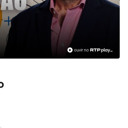
ouvir no
o