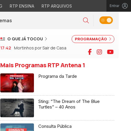
G
RTP ENSINA
RTP ARQUIVOS
Entrar
Alternar tema
Temas
la)
Pesquisar
O QUE JÁ TOCOU
PROGRAMAÇÃO
17:42
Mortinhos por Sair de Casa
Facebook
Instagram
YouTu
Mais Programas RTP Antena 1
Programa da Tarde
Sting: “The Dream of The Blue
Turtles” – 40 Anos
Consulta Pública