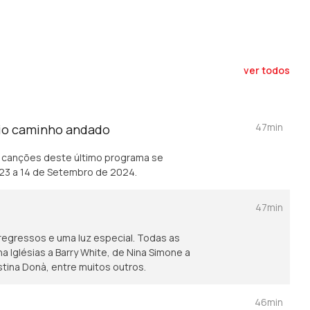
ver todos
47min
io caminho andado
 canções deste último programa se
23 a 14 de Setembro de 2024.
47min
egressos e uma luz especial. Todas as
Iglésias a Barry White, de Nina Simone a
istina Donà, entre muitos outros.
46min