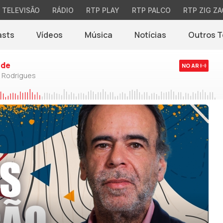
TELEVISÃO
RÁDIO
RTP PLAY
RTP PALCO
RTP ZIG ZA
asts
Vídeos
Música
Notícias
Outros 
(abre em nova jane
rde
NO AR
o Rodrigues