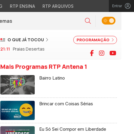
G
RTP ENSINA
RTP ARQUIVOS
Entrar
Alternar tema
Temas
la)
Pesquisar
O QUE JÁ TOCOU
PROGRAMAÇÃO
21:11
Praias Desertas
Facebook
Instagram
YouTu
Mais Programas RTP Antena 1
Bairro Latino
Brincar com Coisas Sérias
Eu Só Sei Compor em Liberdade