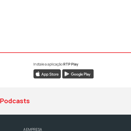
Instale a aplicação
RTP Play
book da RTP Antena 1
nstagram da RTP Antena 1
ao YouTube da RTP Antena 1
Podcasts
A EMPRESA