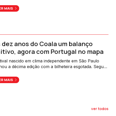
rou 202 anos da sua independência.
ER MAIS
 dez anos do Coala um balanço
itivo, agora com Portugal no mapa
tival nascido em clima independente em São Paulo
nou a décima edição com a bilheteira esgotada. Segue-
m 2025, uma segunda edição em Cascais.
ER MAIS
ver todos