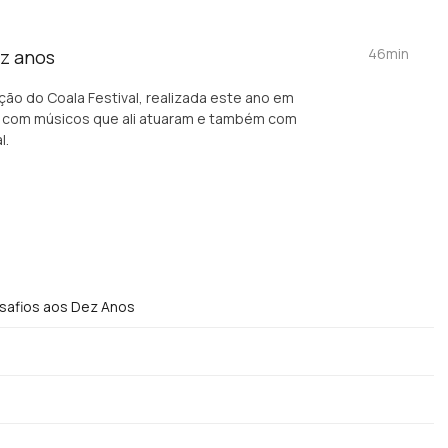
46min
ez anos
o do Coala Festival, realizada este ano em
stas com músicos que ali atuaram e também com
l.
safios aos Dez Anos