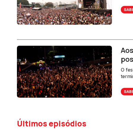
celeb
SAB
Aos
pos
O fes
termi
se, e
SAB
Últimos episódios