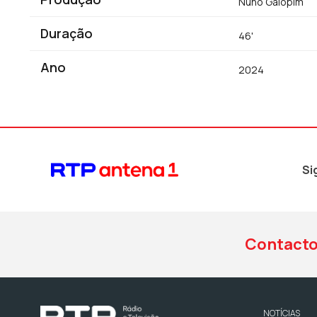
Nuno Galopim
Duração
46'
Ano
2024
Si
Contact
NOTÍCIAS