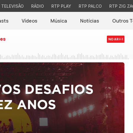
TELEVISÃO
RÁDIO
RTP PLAY
RTP PALCO
RTP ZIG ZA
asts
Vídeos
Música
Notícias
Outros 
(abre em nova jane
es
NO AR