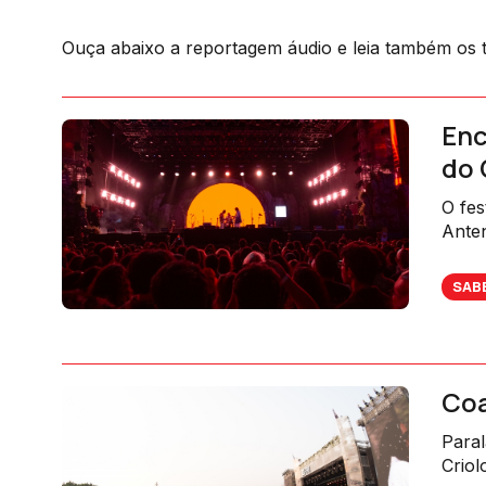
Ouça abaixo a reportagem áudio e leia também os t
Enc
do 
O fes
Anten
brasi
SAB
Coa
Paral
Criol