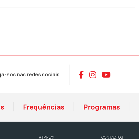
Aceder ao Face
Aceder ao I
Aceder 
ga-nos nas redes sociais
os
Frequências
Programas
RTP PLAY
CONTACTOS