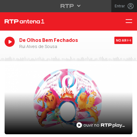
Entrar
De Olhos Bem Fechados
NO AR
Rui Alves de Sousa
ouvir no