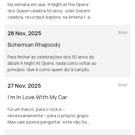
Na semana em que “A Night at the Opera”
dos Queen celebra 50 anos, João Gobern
celebra, recorda e explora, na Antena 1, a
vida e obra da banda britânica.
28 Nov, 2025
8min
Bohemian Rhapsody
Para fechar as celebrações dos 50 anos do
albúm A Night At Ópera, nada como voltar ao
princípio. Que é como quem diz à canção
que projectou o álbum, Bohemian Rhapody. E
são muitas as histórias para contar, não é
27 Nov, 2025
5min
verdade?
I'm In Love With My Car
Foi um marco, para o rock e –
necessariamente – para o próprio grupo.
Mas vale a pena perguntar: este não foi,
também, o momento em que o conjunto de
Mercury e May deu o primeiro grande passo