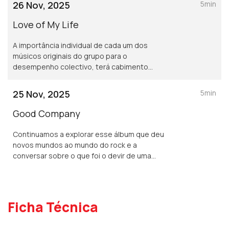
26 Nov, 2025
5min
para a imortalidade?
Love of My Life
A importância individual de cada um dos
músicos originais do grupo para o
desempenho colectivo, terá cabimento
esta pergunta: fazia sentido prolongar a
existência do conjunto depois da morte de
25 Nov, 2025
5min
Freddie Mercury?
Good Company
Continuamos a explorar esse álbum que deu
novos mundos ao mundo do rock e a
conversar sobre o que foi o devir de uma
banda incontornável que dispunha de uma
particularidade única.
Ficha Técnica