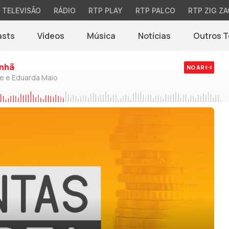
TELEVISÃO
RÁDIO
RTP PLAY
RTP PALCO
RTP ZIG ZA
asts
Vídeos
Música
Notícias
Outros 
(abre em nova jane
nhã
NO AR
de e Eduarda Maio