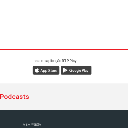
Instale a aplicação
RTP Play
book da RTP Antena 1
nstagram da RTP Antena 1
ao YouTube da RTP Antena 1
Podcasts
A EMPRESA