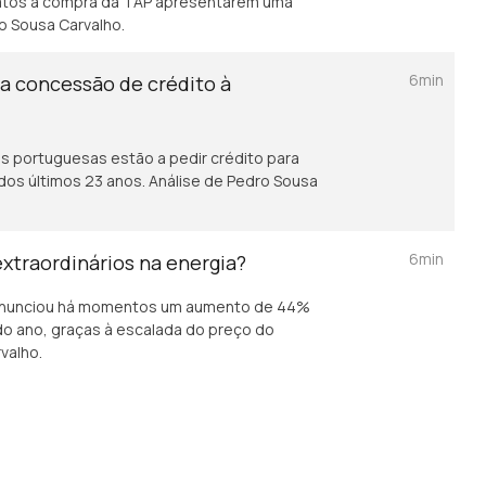
datos à compra da TAP apresentarem uma
ro Sousa Carvalho.
6min
na concessão de crédito à
as portuguesas estão a pedir crédito para
dos últimos 23 anos. Análise de Pedro Sousa
6min
extraordinários na energia?
l, anunciou há momentos um aumento de 44%
do ano, graças à escalada do preço do
valho.