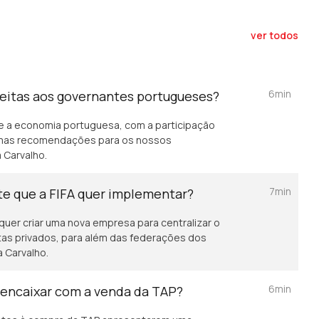
ver todos
6min
itas aos governantes portugueses?
e a economia portuguesa, com a participação
umas recomendações para os nossos
 Carvalho.
7min
e que a FIFA quer implementar?
 quer criar uma nova empresa para centralizar o
stas privados, para além das federações dos
a Carvalho.
6min
 encaixar com a venda da TAP?