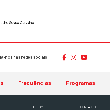
 Pedro Sousa Carvalho
Aceder ao Face
Aceder ao I
Aceder 
ga-nos nas redes sociais
os
Frequências
Programas
RTP PLAY
CONTACTOS